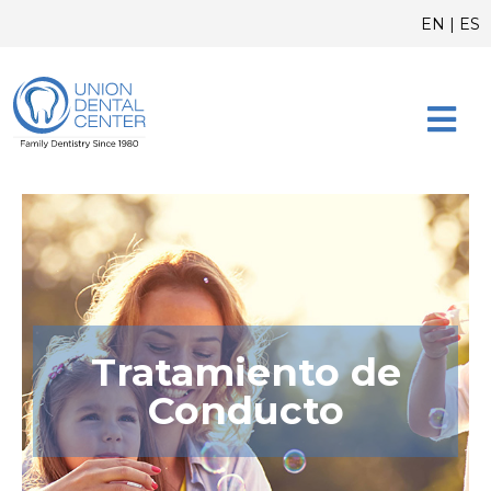
Skip
content
EN
|
ES
to
content
SOBRE N
Tratamiento de
Conducto