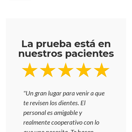
La prueba está en
nuestros pacientes
"Un gran lugar para venir a que
"He 
te revisen los dientes. El
niño
personal es amigable y
pro
realmente cooperativo con lo
los 
que uno necesita. Te hacen
amab