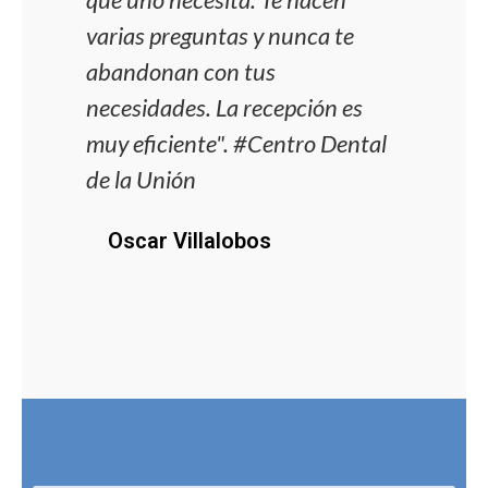
varias preguntas y nunca te
dent
abandonan con tus
siem
necesidades. La recepción es
incó
muy eficiente". #Centro Dental
proc
de la Unión
J
Oscar Villalobos