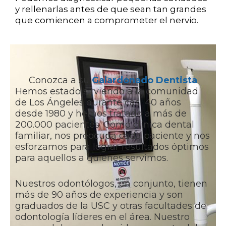
y rellenarlas antes de que sean tan grandes
que comiencen a comprometer el nervio.
Conozca a su
Galardonado Dentista
Hemos estado sirviendo a la comunidad
de Los Ángeles durante casi 40 años
desde 1980 y hemos tratado a más de
200.000 pacientes. Como clínica dental
familiar, nos preocupa cada paciente y nos
esforzamos para lograr resultados óptimos
para aquellos a quienes servimos.
Nuestros odontólogos, en conjunto, tienen
más de 90 años de experiencia y son
graduados de la USC y otras facultades de
odontología líderes en el área. Nuestro